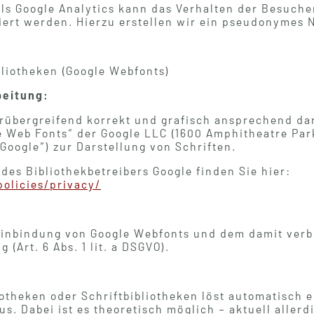
ols Google Analytics kann das Verhalten der Besuch
iert werden. Hierzu erstellen wir ein pseudonymes N
liotheken (Google Webfonts)
beitung:
rübergreifend korrekt und grafisch ansprechend da
le Web Fonts“ der Google LLC (1600 Amphitheatre Pa
Google“) zur Darstellung von Schriften.
 des Bibliothekbetreibers Google finden Sie hier:
olicies/privacy/
Einbindung von Google Webfonts und dem damit ver
g (Art. 6 Abs. 1 lit. a DSGVO).
iotheken oder Schriftbibliotheken löst automatisch
us. Dabei ist es theoretisch möglich – aktuell aller