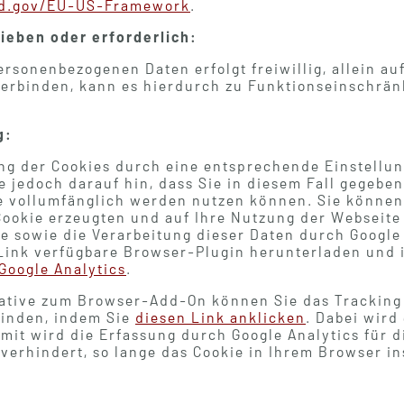
ld.gov/EU-US-Framework
.
ieben oder erforderlich:
ersonenbezogenen Daten erfolgt freiwillig, allein auf
nterbinden, kann es hierdurch zu Funktionseinschrä
g:
ng der Cookies durch eine entsprechende Einstellu
e jedoch darauf hin, dass Sie in diesem Fall gegeben
e vollumfänglich werden nutzen können. Sie können
Cookie erzeugten und auf Ihre Nutzung der Webseite
le sowie die Verarbeitung dieser Daten durch Google
Link verfügbare Browser-Plugin herunterladen und i
Google Analytics
.
rnative zum Browser-Add-On können Sie das Tracking
binden, indem Sie
diesen Link anklicken
. Dabei wird
Damit wird die Erfassung durch Google Analytics für 
erhindert, so lange das Cookie in Ihrem Browser inst