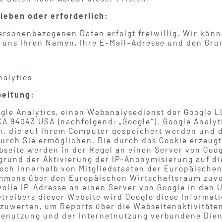
ieben oder erforderlich:
personenbezogenen Daten erfolgt freiwillig. Wir kön
e uns Ihren Namen, Ihre E-Mail-Adresse und den Grun
alytics
beitung:
ogle Analytics, einen Webanalysedienst der Google 
A 94043 USA (nachfolgend: „Google“). Google Analyt
en, die auf Ihrem Computer gespeichert werden und d
urch Sie ermöglichen. Die durch das Cookie erzeug
bseite werden in der Regel an einen Server von Goo
grund der Aktivierung der IP-Anonymisierung auf di
doch innerhalb von Mitgliedstaaten der Europäische
mmens über den Europäischen Wirtschaftsraum zuvor
olle IP-Adresse an einen Server von Google in den 
etreibers dieser Website wird Google diese Informat
zuwerten, um Reports über die Webseitenaktivität
tenutzung und der Internetnutzung verbundene Die