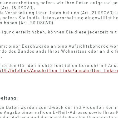
tenverarbeitung, sofern wir Ihre Daten aufgrund ge
(Art. 18 DSGVO),
e Verarbeitung Ihrer Daten bei uns (Art. 21 DSGVO) 
 sofern Sie in die Datenverarbeitung eingewilligt h
n haben (Art. 20 DSGVO).
lligung erteilt haben, können Sie diese jederzeit mi
 mit einer Beschwerde an eine Aufsichtsbehörde wen
de des Bundeslands Ihres Wohnsitzes oder an die fü
e.
ehörden (für den nichtöffentlichen Bereich) mit Ansc
/DE/Infothek/Anschriften_Links/anschriften_links
beitung:
en Daten werden zum Zweck der individuellen Komm
die Angabe einer validen E-Mail-Adresse sowie Ihres
g der Anfrage und der anschließenden Beantwortung